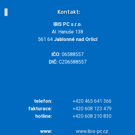
Kontakt:
IBIS PC s.r.o.
Al. Hanuše 138
561 64
Jablonné nad Orlicí
IČO:
06588557
DIČ:
CZ06588557
telefon:
+420 465 641 366
fakturace:
+420 608 123 479
hotline:
+420 608 210 830
www:
www.ibis-pc.cz