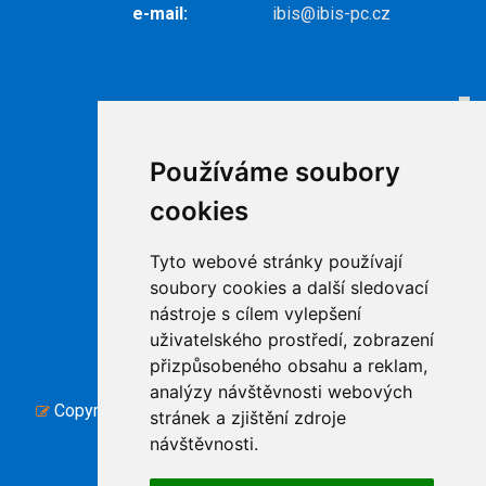
e-mail:
ibis@ibis-pc.cz
Odkazy
Internet
Používáme soubory
Televize
cookies
Ke stažení
Kontakty
Tyto webové stránky používají
Podpora
soubory cookies a další sledovací
nástroje s cílem vylepšení
uživatelského prostředí, zobrazení
přizpůsobeného obsahu a reklam,
analýzy návštěvnosti webových
Copyright © www.ibis-pc.cz, created by TH SOFT .
stránek a zjištění zdroje
Cookies
|
návštěvnosti.