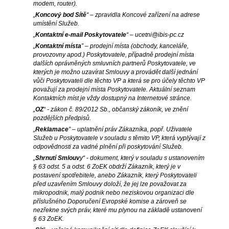
modem, router).
„
Koncový bod Sítě
“ – zpravidla Koncové zařízení na adrese
umístění Služeb.
„
Kontaktní e-mail Poskytovatele
“ – ucetni@ibis-pc.cz
„
Kontaktní místa
” – prodejní místa (obchody, kanceláře,
provozovny apod.) Poskytovatele, případně prodejní místa
dalších oprávněných smluvních partnerů Poskytovatele, ve
kterých je možno uzavírat Smlouvy a provádět další jednání
vůči Poskytovateli dle těchto VP a která se pro účely těchto VP
považují za prodejní místa Poskytovatele. Aktuální seznam
Kontaktních míst je vždy dostupný na Internetové stránce.
„
OZ
“ - zákon č. 89/2012 Sb., občanský zákoník, ve znění
pozdějších předpisů.
„
Reklamace
” – uplatnění práv Zákazníka, popř. Uživatele
Služeb u Poskytovatele v souladu s těmito VP, která vyplývají z
odpovědnosti za vadné plnění při poskytování Služeb.
„
Shrnutí Smlouv
y“ - dokument, který v souladu s ustanovením
§ 63 odst. 5 a odst. 6 ZoEK obdrží Zákazník, který je v
postavení spotřebitele, anebo Zákazník, který Poskytovateli
před uzavřením Smlouvy doloží, že jej lze považovat za
mikropodnik, malý podnik nebo neziskovou organizaci dle
příslušného Doporučení Evropské komise a zároveň se
nezřekne svých práv, které mu plynou na základě ustanovení
§ 63 ZoEK.