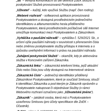
„
Sít
” – veřejná komunikační síť dle definice ZoEK sloužící k
poskytování Služeb provozovaná Poskytovatelem.
„
Uživatel
” – každý, kdo využívá Službu (např. člen rodiny).
„
Webové rozhraní
“ - softwarová aplikace provozovaná
Poskytovatelem a dostupná prostřednictvím jedinečného
identifikátoru a alfanumerického hesla přiděleného
Poskytovatelem, která prostřednictvím počítačové sítě Internet
umožňuje komunikaci mezi Poskytovatelem a Zákazníkem.
„
Vyhláška o paušální náhradě
“ – vyhláška č. 529/2021 Sb., o
určení výše paušální náhrady v souvislosti s přenesením čísla
nebo změnou poskytovatele služby přístupu k internetu a o
způsobu uveřejnění informací o právu na paušální náhradu.
„
Zahájení poskytování Služeb
” – okamžik, kdy je aktivována
služba v Koncovém zařízení Zákazníka.
„
Zákaznická linka
” – zákaznická telefonní linka, jejíž aktuální
číslo nebo čísla jsou vždy dostupná na Internetové stránce.
„
Zákaznické číslo
“ – jedinečný identifikátor přidělený
Zákazníkovi Poskytovatelem, které je součástí Smlouvy, slouží
k identifikaci Zákazníka a pod kterým je Zákazník oprávněn u
Poskytovatele nakupovat či objednávat Služby (v rámci
Webového rozhraní označeno jako „
Uživatelské jméno
“).
„
Zákazník
” – jakákoli osoba, která má s Poskytovatelem
uzavřenou Smlouvu (pro účely specifikace dle ZoEK –
Účastník).