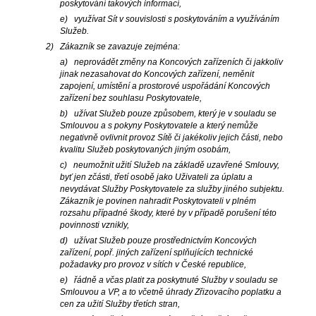
poskytování takových informací,
e) využívat Sít v souvislosti s poskytováním a využíváním
Služeb.
2) Zákazník se zavazuje zejména:
a) neprovádět změny na Koncových zařízeních či jakkoliv
jinak nezasahovat do Koncových zařízení, neměnit
zapojení, umístění a prostorové uspořádání Koncových
zařízení bez souhlasu Poskytovatele,
b) užívat Služeb pouze způsobem, který je v souladu se
Smlouvou a s pokyny Poskytovatele a který nemůže
negativně ovlivnit provoz Sítě či jakékoliv jejich části, nebo
kvalitu Služeb poskytovaných jiným osobám,
c) neumožnit užití Služeb na základě uzavřené Smlouvy,
byť jen zčásti, třetí osobě jako Uživateli za úplatu a
nevydávat Služby Poskytovatele za služby jiného subjektu.
Zákazník je povinen nahradit Poskytovateli v plném
rozsahu případné škody, které by v případě porušení této
povinnosti vznikly,
d) užívat Služeb pouze prostřednictvím Koncových
zařízení, popř. jiných zařízení splňujících technické
požadavky pro provoz v sítích v České republice,
e) řádně a včas platit za poskytnuté Služby v souladu se
Smlouvou a VP, a to včetně úhrady Zřizovacího poplatku a
cen za užití Služby třetích stran,