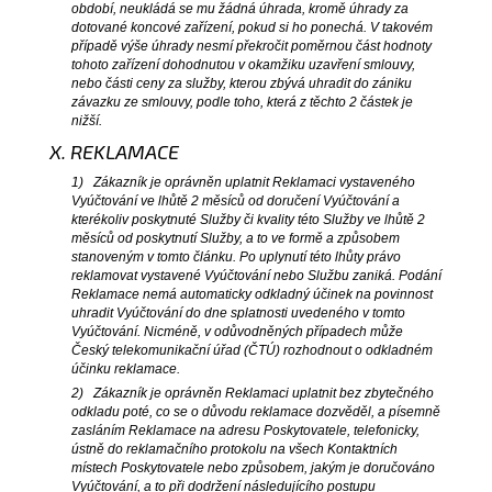
období, neukládá se mu žádná úhrada, kromě úhrady za
dotované koncové zařízení, pokud si ho ponechá. V takovém
případě výše úhrady nesmí překročit poměrnou část hodnoty
tohoto zařízení dohodnutou v okamžiku uzavření smlouvy,
nebo části ceny za služby, kterou zbývá uhradit do zániku
závazku ze smlouvy, podle toho, která z těchto 2 částek je
nižší.
X. REKLAMACE
1) Zákazník je oprávněn uplatnit Reklamaci vystaveného
Vyúčtování ve lhůtě 2 měsíců od doručení Vyúčtování a
kterékoliv poskytnuté Služby či kvality této Služby ve lhůtě 2
měsíců od poskytnutí Služby, a to ve formě a způsobem
stanoveným v tomto článku. Po uplynutí této lhůty právo
reklamovat vystavené Vyúčtování nebo Službu zaniká. Podání
Reklamace nemá automaticky odkladný účinek na povinnost
uhradit Vyúčtování do dne splatnosti uvedeného v tomto
Vyúčtování. Nicméně, v odůvodněných případech může
Český telekomunikační úřad (ČTÚ) rozhodnout o odkladném
účinku reklamace.
2) Zákazník je oprávněn Reklamaci uplatnit bez zbytečného
odkladu poté, co se o důvodu reklamace dozvěděl, a písemně
zasláním Reklamace na adresu Poskytovatele, telefonicky,
ústně do reklamačního protokolu na všech Kontaktních
místech Poskytovatele nebo způsobem, jakým je doručováno
Vyúčtování, a to při dodržení následujícího postupu