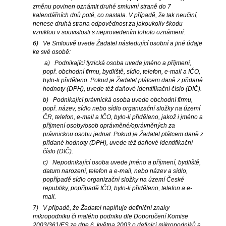
změnu povinen oznámit druhé smluvní straně do 7
kalendářních dnů poté, co nastala. V případě, že tak neučiní,
nenese druhá strana odpovědnost za jakoukoliv škodu
vzniklou v souvislosti s neprovedením tohoto oznámení.
6) Ve Smlouvě uvede Žadatel následující osobní a jiné údaje
ke své osobě:
a) Podnikající fyzická osoba uvede jméno a příjmení,
popř. obchodní firmu, bydliště, sídlo, telefon, e-mail a IČO,
bylo-li přiděleno. Pokud je Žadatel plátcem daně z přidané
hodnoty (DPH), uvede též daňové identifikační číslo (DIČ).
b) Podnikající právnická osoba uvede obchodní firmu,
popř. název, sídlo nebo sídlo organizační složky na území
ČR, telefon, e-mail a IČO, bylo-li přiděleno, jakož i jméno a
příjmení osoby/osob oprávněné/oprávněných za
právnickou osobu jednat. Pokud je Žadatel plátcem daně z
přidané hodnoty (DPH), uvede též daňové identifikační
číslo (DIČ).
c) Nepodnikající osoba uvede jméno a příjmení, bydliště,
datum narození, telefon a e-mail, nebo název a sídlo,
popřípadě sídlo organizační složky na území České
republiky, popřípadě IČO, bylo-li přiděleno, telefon a e-
mail.
7) V případě, že Žadatel naplňuje definiční znaky
mikropodniku či malého podniku dle Doporučení Komise
2003/361/ES ze dne 6. května 2003 o definici mikropodniků a