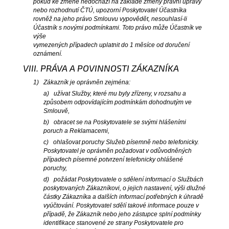
pokud ke změně nedochází na základě změny právní úpravy
nebo rozhodnutí ČTÚ, upozorní Poskytovatel Účastníka
rovněž na jeho právo Smlouvu vypovědět, nesouhlasí-li
Účastník s novými podmínkami. Toto právo může Účastník ve
výše
vymezených případech uplatnit do 1 měsíce od doručení
oznámení.
VIII. PRÁVA A POVINNOSTI ZÁKAZNÍKA
1) Zákazník je oprávněn zejména:
a) užívat Služby, které mu byly zřízeny, v rozsahu a
způsobem odpovídajícím podmínkám dohodnutým ve
Smlouvě,
b) obracet se na Poskytovatele se svými hlášeními
poruch a Reklamacemi,
c) ohlašovat poruchy Služeb písemně nebo telefonicky.
Poskytovatel je oprávněn požadovat v odůvodněných
případech písemné potvrzení telefonicky ohlášené
poruchy,
d) požádat Poskytovatele o sdělení informací o Službách
poskytovaných Zákazníkovi, o jejich nastavení, výši dlužné
částky Zákazníka a dalších informací potřebných k úhradě
vyúčtování. Poskytovatel sdělí takové informace pouze v
případě, že Zákazník nebo jeho zástupce splní podmínky
identifikace stanovené ze strany Poskytovatele pro