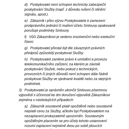
d) Poskytovatel není schopen technicky zabezpečit
poskytování Služby (např. z důvodu rušení či stínění
signálu, apod.).
e) Zákazník i přes výzvu Poskytovatele k zamezení
protiprávního jednání či maření účelu Smlouvy opakovaně
porušuje podmínky Smlouvy.
f) Vůči Zákazníkovi je vedeno insolvenční nebo exekuční
řízení.
g) Poskytovatel přestal být dle závazných právních
předpisů způsobilý poskytovat Služby.
h) Poskytovateli zanikne právo k umístění a provozu
telekomunikačního zařízení, na kterém je závislé
poskytování Služeb, nebo pokud z technických,
provozních či jiných důvodů není schopen dále řádně
poskytovat Služby ve sjednané kvalitě nebo za stejných
podmínek.
3) Poskytovatel je oprávněn ukončit Smlouvu písemnou
výpovědí s účinností ke dni doručení výpovědi Zákazníkovi
zejména v následujících případech:
a) Zákazník soustavně platil opožděně nebo soustavně
neplatil cenu za Služby, ačkoliv byl Poskytovatelem na
nezaplacení prokazatelně upozorněn. Soustavným
opožděným placením se pro účely tohoto ustanovení
rozumí zaplacení nejméně dvou po sobě jdoucích