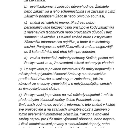
za Zákazníka,
b) ověřit zákonnými způsoby důvěryhodnost Žadatele
nebo Zákazníka a jeho schopnost plnit své závazky, s čímž
Zákazník podpisem Žádosti nebo Smlouvy souhlasí,
c) změnit uživatelské jméno, IP adresu nebo
personalizované bezpečnostní přístupové kódy Zákazníka
z naléhavých technických nebo provozních důvodů i bez
souhlasu Zákazníka. O takové změně bude Poskytovatel
Zákazníka informovat co nejdříve, a bude-li to technicky
možné, Poskytovatel sdělí Zákazníkovi změnu nejpozději
do 5 kalendářních dnů před jejím provedením,
d) zavést dodatečné způsoby ochrany Služeb, pokud má
Poskytovatel za to, že zavedení takové ochrany je vhodné.
3) Poskytovatel je povinen informovat Účastníky nejpozději 1
měsíc před uplynutím účinnosti Smlouvy o automatickém
prodloužení závazku ze smlouvy, o způsobech, jak lze
závazek ze smlouvy vypovědět, a o nejvýhodnějších cenách
za jím poskytované služby.
4) Poskytovatel je povinen na své náklady nejméně 1 měsíc
před nabytím účinnosti změny těchto Podmínek, resp.
Smluvních podmínek, uveřejnit informaci o této změně v každé
své provozovně a na stránkách www.ibis-pc.cz a zároveň o
tomto uveřejnění informovat Účastníka. Pokud navrhované
změny nejsou pro Účastníka výhradně přínosné, nebo nejsou-
li čistě administrativní povahy a s neutrálními dopady, nebo