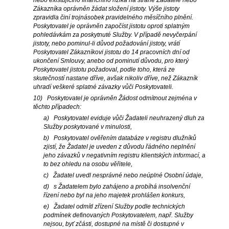
nebo existujícího finančního rizika na straně Žadatele nebo
Zákazníka oprávněn žádat složení jistoty. Výše jistoty
zpravidla činí trojnásobek pravidelného měsíčního plnění.
Poskytovatel je oprávněn započíst jistotu oproti splatným
pohledávkám za poskytnuté Služby. V případě nevyčerpání
jistoty, nebo pominul-li důvod požadování jistoty, vrátí
Poskytovatel Zákazníkovi jistotu do 14 pracovních dní od
ukončení Smlouvy, anebo od pominutí důvodu, pro který
Poskytovatel jistotu požadoval, podle toho, která ze
skutečností nastane dříve, avšak nikoliv dříve, než Zákazník
uhradí veškeré splatné závazky vůči Poskytovateli.
10) Poskytovatel je oprávněn Žádost odmítnout zejména v
těchto případech:
a) Poskytovatel eviduje vůči Žadateli neuhrazený dluh za
Služby poskytované v minulosti,
b) Poskytovatel ověřením databáze v registru dlužníků
zjistí, že Žadatel je uveden z důvodu řádného neplnění
jeho závazků v negativním registru klientských informací, a
to bez ohledu na osobu věřitele,
c) Žadatel uvedl nesprávné nebo neúplné Osobní údaje,
d) s Žadatelem bylo zahájeno a probíhá insolvenční
řízení nebo byl na jeho majetek prohlášen konkurs,
e) Žadatel odmítl zřízení Služby podle technických
podmínek definovaných Poskytovatelem, např. Služby
nejsou, byť zčásti, dostupné na místě či dostupné v