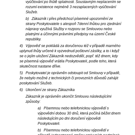
vyúčtování po lhůtě splatnosti. Soustavným neplacením se
rozumí existence nejméně 3 nezaplacených vyúčtování
Služeb.
b) Zákazník i přes předchozí písemné upozornění ze
strany Poskytovatele s alespoň 7denní lhůtou pro zjednání
nápravy využívá Služby v rozporu se Smlouvou nebo
platnými a účinnými právními předpisy na území České
republiky.
4) Výpověď se pokládá za doručenou též v případě marného
uplynutí lhůty určené k vyzvednutí poštovní zásilky, a to i když
se o jejím uložení Zákazník nedozvěděl, popř. též dnem, kdy
se písemná výpověď vrátila Poskytovateli, podle toho, která
skutečnost nastane dříve.
5) Poskytovatel je oprávněn odstoupit od Smlouvy v případě,
že nebylo možné z technických či provozních důvodů zahájit
poskytování Služeb.
6) Ukončení ze strany Zákazníka
Zákazník je oprávněn ukončit Smlouvu následujícími
způsoby:
a) Písemnou nebo telefonickou výpovědí s
výpovědní dobou 30 dnů, která počíná běžet dnem
následujícím po dni doručení výpovědi
Poskytovateli.
b) Písemnou nebo telefonickou výpovědí v