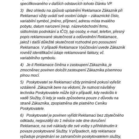
specifikovaného v dalších odstavcích tohoto článku VP.
3) Bez ohledu na způsob uplatnění Reklamace Zákazník při
Reklamaci vždy uvádí své osobní údaje – zákaznické číslo,
variabilní symbol, jméno, příjmení, adresu místa trvalého
pobytu, datum narození (resp. název/obchodní firmu,
sídlo/místo podnikání a IČO), typ osoby, e-mail, telefon, přesný
popis reklamované skutečnosti a odůvodnění Reklamace,
jakož i další důležité skutečnosti rozhodné pro posouzení
Reklamace. V případě Reklamace Vyúčtování uvede Zákazník
rovněž identifikační údaje reklamované faktury, vč.
variabilního symbolu.
4) Je-li Reklamace činěna v zastoupení Zákazníka, je
zmocněnec povinen doložit zastoupení Zákazníka písemnou
plnou mocí.
5) Poskytovatel se Reklamaci vždy primárně pokusí vyřešit
vzdáleně. Zákazník bere na vědomí, že nutnost návštěvy
technika Poskytovatele může být v případě, kdy nedošlo k
vadě Služby, či kdy je vada způsobena pouze z důvodu na
straně Zákazníka, zpoplatněna dle platného Ceníku
Poskytovatele.
6) Poskytovatel je povinen vyřídit Reklamaci bez zbytečného
odkladu, nejpozději do 1 měsíce ode dne doručení
Reklamace, na své náklady dle své volby s přihlédnutím k
povaze poskytované Služby. V případech, kdy reklamace
vyžaduje projednání se zahraničním poskytovatelem služby,