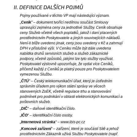
II. DEFINICE DALŠÍCH POJMŮ
Pojmy používané v těchto VP mají následující význam.
„
Ceník
” – dokument tvořící nedílnou součást Smlouvy
upravující zejména ceny za jednotlivé Služby. Ceník obsahuje
ceny Služeb včetně všech poplatků, jakož i daní placených
prostřednictvím Poskytovatele a jiných souvisejících nákladů.
Není-li blíže uvedeno jinak, ceny jsou uvedeny v Kč a zahrnují
DPH v příslušné výši. V Ceníku může být dále uvedena
nabídka druhů servisních služeb a služeb zákaznické
podpory, včetně způsobů, jakými lze tyto služby využívat.
Poskytovatel výslovně upozorňuje, že vydal více Ceníků,
přičemž každý z Ceníků je platný pouze pro Poskytovatelem
vymezenou Službu.
„
ČTÚ
” – Český telekomunikační úřad, který je ústředním
správním úřadem pro výkon státní správy ve věcech
stanovených ZoEK, včetně regulace trhu a stanovování
podmínek pro podnikání v oblasti elektronických komunikací a
poštovních služeb.
„
DIČ
“ – daňové identifikační číslo.
„
IČO
“ – identifikační číslo osoby.
„
Internetová stránka
“ – www.ibis-pc.cz
„
Koncové zařízení
” – zařízení, které je součástí Sítě a jehož
prostřednictvím Zákazník užívá Službu Poskytovatele (např.