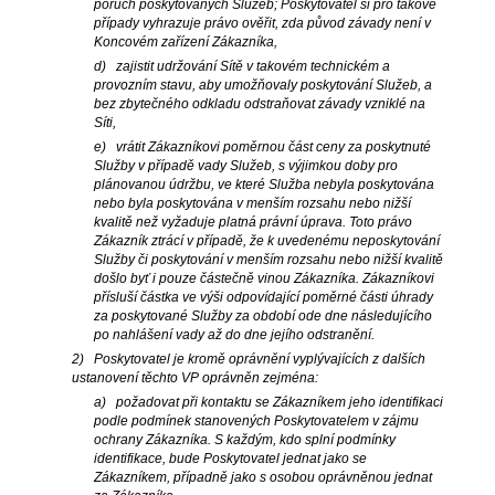
poruch poskytovaných Služeb; Poskytovatel si pro takové
případy vyhrazuje právo ověřit, zda původ závady není v
Koncovém zařízení Zákazníka,
d) zajistit udržování Sítě v takovém technickém a
provozním stavu, aby umožňovaly poskytování Služeb, a
bez zbytečného odkladu odstraňovat závady vzniklé na
Síti,
e) vrátit Zákazníkovi poměrnou část ceny za poskytnuté
Služby v případě vady Služeb, s výjimkou doby pro
plánovanou údržbu, ve které Služba nebyla poskytována
nebo byla poskytována v menším rozsahu nebo nižší
kvalitě než vyžaduje platná právní úprava. Toto právo
Zákazník ztrácí v případě, že k uvedenému neposkytování
Služby či poskytování v menším rozsahu nebo nižší kvalitě
došlo byť i pouze částečně vinou Zákazníka. Zákazníkovi
přísluší částka ve výši odpovídající poměrné části úhrady
za poskytované Služby za období ode dne následujícího
po nahlášení vady až do dne jejího odstranění.
2) Poskytovatel je kromě oprávnění vyplývajících z dalších
ustanovení těchto VP oprávněn zejména:
a) požadovat při kontaktu se Zákazníkem jeho identifikaci
podle podmínek stanovených Poskytovatelem v zájmu
ochrany Zákazníka. S každým, kdo splní podmínky
identifikace, bude Poskytovatel jednat jako se
Zákazníkem, případně jako s osobou oprávněnou jednat