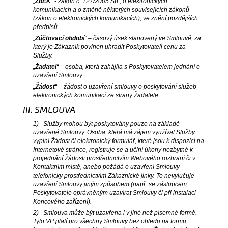
„
ZoEK
“ - zákon č. 127/2005 Sb., o elektronických
komunikacích a o změně některých souvisejících zákonů
(zákon o elektronických komunikacích), ve znění pozdějších
předpisů.
„
Zúčtovací obdob
í” – časový úsek stanovený ve Smlouvě, za
který je Zákazník povinen uhradit Poskytovateli cenu za
Služby.
„
Žadatel
“ – osoba, která zahájila s Poskytovatelem jednání o
uzavření Smlouvy.
„
Žádost
“ – žádost o uzavření smlouvy o poskytování služeb
elektronických komunikací ze strany Žadatele.
III. SMLOUVA
1) Služby mohou být poskytovány pouze na základě
uzavřené Smlouvy. Osoba, která má zájem využívat Služby,
vyplní Žádost či elektronický formulář, které jsou k dispozici na
Internetové stránce, registruje se a učiní úkony nezbytné k
projednání Žádosti prostřednictvím Webového rozhraní či v
Kontaktním místě, anebo požádá o uzavření Smlouvy
telefonicky prostřednictvím Zákaznické linky. To nevylučuje
uzavření Smlouvy jiným způsobem (např. se zástupcem
Poskytovatele oprávněným uzavírat Smlouvy či při instalaci
Koncového zařízení).
2) Smlouva může být uzavřena i v jiné než písemné formě.
Tyto VP platí pro všechny Smlouvy bez ohledu na formu,