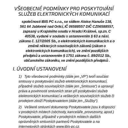
VŠEOBECNÉ PODMÍNKY PRO POSKYTOVÁNÍ
SLUŽEB ELEKTRONICKÝCH KOMUNIKACÍ
společnosti IBIS PC s.r.o., se sídlem Aloise Hanuše 138,
561 64 Jablonné nad Orlicí, IČ 06588557 DIČ CZ06588557,
zapsaný u Krajského soudu v Hradci Králové, sp.zn. C
40538, vydané v souladu s ustanovením § 63 a násl.
zákona č. 127/2005 Sb., o elektronických komunikacích a o
změně některých souvisejících zákonů (zákon o
elektronických komunikacích), ve znění pozdějších
předpisů a ustanovením § 1751 zákona č. 89/2012 Sb.,
občanského zákoníku, ve znění pozdějších předpisů .
I. ÚVODNÍ USTANOVENÍ
1) Tyto všeobecné podmínky (dále jen „VP”) tvoří součást
smlouvy o poskytování služeb elektronických komunikací,
případně služeb souvisejících (dále jen „Smlouva“) a upravují
práva a povinnosti smluvních stran při poskytování služeb
elektronických komunikací a veškerých souvisejících služeb či
prodejem zboží Poskytovatelem (dále jen „Služby“).
2) Veškeré smluvní dokumenty Poskytovatele jsou k dispozici
v prodejních místech (obchody, kanceláře, provozovny, apod.)
Poskytovatele, případně v prodejních místech dalších
oprávněných smluvních partnerů Poskytovatele a na
internetových stránkách www.ibis-pc.cz.