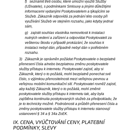
f) seznámit třetí osobu, které umožní využití Služby
(Uživatele), s podmínkami Smlouvy a jinými důležitými
informacemi vydanými Poskytovatelem a týkajícími se
Služeb. Zákazník odpovídá za jednání této osoby při
využívání Služeb ve stejném rozsahu, jako kdyby jednal
sám,
g) zajistit souhlas vlastníka nemovitosti k instalaci
nutných vedení a zařízení a odpovídat Poskytovateli za
veškerou škodu v případě prokázání, že souhlas k
instalaci nebyl dán, případně nebyl dán v potřebném
rozsahu.
3) Zákazník je oprávněn požádat Poskytovatele o bezplatné
přenesení čísla a/nebo bezplatnou změnu poskytovatele
služby přístupu k internetu. Poskytovatel zajistí, aby si
Zákazník, který o to požádá, mohl bezplatně ponechat své
číslo, s výjimkou přenositelnosti mezi veřejnou pevnou a
veřejnou mobilní komunikační sítí. Poskytovatel rovněž zajistí,
aby každý Zákazník, který o to požádá, mohl změnit
poskytovatele služby přístupu k internetu tak, aby byla
zajištěna kontinuita poskytovaných služeb za předpokladu, že
je to technicky možné. Podrobnosti a průběh přenesení čísla a
změny poskytovatele služby přístupu k internetu stanovují
ustanovení § 34 a § 34a ZoEK.
IX. CENA, VYÚČTOVÁNÍ CENY, PLATEBNÍ
PODMÍNKY, SLEVY