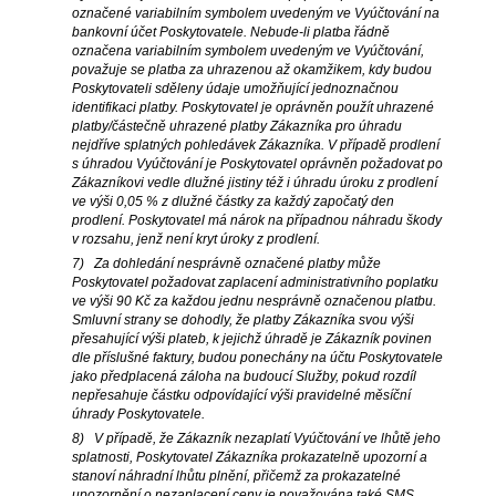
označené variabilním symbolem uvedeným ve Vyúčtování na
bankovní účet Poskytovatele. Nebude-li platba řádně
označena variabilním symbolem uvedeným ve Vyúčtování,
považuje se platba za uhrazenou až okamžikem, kdy budou
Poskytovateli sděleny údaje umožňující jednoznačnou
identifikaci platby. Poskytovatel je oprávněn použít uhrazené
platby/částečně uhrazené platby Zákazníka pro úhradu
nejdříve splatných pohledávek Zákazníka. V případě prodlení
s úhradou Vyúčtování je Poskytovatel oprávněn požadovat po
Zákazníkovi vedle dlužné jistiny též i úhradu úroku z prodlení
ve výši 0,05 % z dlužné částky za každý započatý den
prodlení. Poskytovatel má nárok na případnou náhradu škody
v rozsahu, jenž není kryt úroky z prodlení.
7) Za dohledání nesprávně označené platby může
Poskytovatel požadovat zaplacení administrativního poplatku
ve výši 90 Kč za každou jednu nesprávně označenou platbu.
Smluvní strany se dohodly, že platby Zákazníka svou výši
přesahující výši plateb, k jejichž úhradě je Zákazník povinen
dle příslušné faktury, budou ponechány na účtu Poskytovatele
jako předplacená záloha na budoucí Služby, pokud rozdíl
nepřesahuje částku odpovídající výši pravidelné měsíční
úhrady Poskytovatele.
8) V případě, že Zákazník nezaplatí Vyúčtování ve lhůtě jeho
splatnosti, Poskytovatel Zákazníka prokazatelně upozorní a
stanoví náhradní lhůtu plnění, přičemž za prokazatelné
upozornění o nezaplacení ceny je považována také SMS,