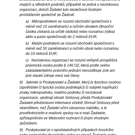
malých a středních podniků, případně se jedná o neziskovou
organizaci, doloží Žadatel tuto skutečnost čestným
prohlášením společně se Žádostí.
a) Mikropodnikem se rozumí obchodní společnost s
méně než 10 zaměstnanci a ročním obratem (finanční
částka získaná za určité období) nebo rozvahou (výkaz
aktiv a pasiv společnosti) do 2 milionů EUR;
b) Malým podnikem se rozumí obchodní společnost s
méně než 50 zaměstnanci a ročním obrat nebo rozvahou
do 10 milionů EUR;
c) Neziskovou organizací se rozumí veřejně prospěšná
právnická osoba podle § 146 OZ, která podle svého
zakladatelského právního jednání nerozděluje zisk ani
jiné vlastní zdroje mezi své členy.
8) Jakmile si Poskytovatel a Žadatel, který je fyzickou osobou
(spotřebitel či fyzická osoba podnikající) či subjekt naplňující
znaky mikropodniku, malého podniku či neziskové
organizace, ujednají obsah Smlouvy, předá Poskytovatel
Žadateli předsmluvní informace včetně Shrnutí Smlouvy před
okamžikem, než Žadatel učiní závaznou nabídku, a to
prostřednictvím e-mailové zprávy na e-mail Žadatele,
zpřístupněním ve Webovém rozhraní či jiným vhodným
způsobem.
9) Poskytovatel je v opodstatněných případech hrozícího