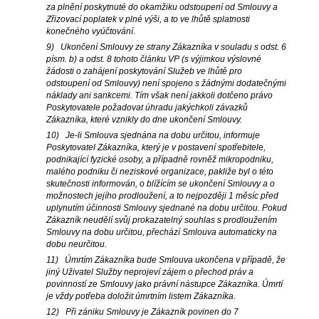
za plnění poskytnuté do okamžiku odstoupení od Smlouvy a
Zřizovací poplatek v plné výši, a to ve lhůtě splatnosti
konečného vyúčtování.
9) Ukončení Smlouvy ze strany Zákazníka v souladu s odst. 6
písm. b) a odst. 8 tohoto článku VP (s výjimkou výslovné
žádosti o zahájení poskytování Služeb ve lhůtě pro
odstoupení od Smlouvy) není spojeno s žádnými dodatečnými
náklady ani sankcemi. Tím však není jakkoli dotčeno právo
Poskytovatele požadovat úhradu jakýchkoli závazků
Zákazníka, které vznikly do dne ukončení Smlouvy.
10) Je-li Smlouva sjednána na dobu určitou, informuje
Poskytovatel Zákazníka, který je v postavení spotřebitele,
podnikající fyzické osoby, a případně rovněž mikropodniku,
malého podniku či neziskové organizace, pakliže byl o této
skutečnosti informován, o blížícím se ukončení Smlouvy a o
možnostech jejího prodloužení, a to nejpozději 1 měsíc před
uplynutím účinnosti Smlouvy sjednané na dobu určitou. Pokud
Zákazník neudělí svůj prokazatelný souhlas s prodloužením
Smlouvy na dobu určitou, přechází Smlouva automaticky na
dobu neurčitou.
11) Úmrtím Zákazníka bude Smlouva ukončena v případě, že
jiný Uživatel Služby neprojeví zájem o přechod práv a
povinností ze Smlouvy jako právní nástupce Zákazníka. Úmrtí
je vždy potřeba doložit úmrtním listem Zákazníka.
12) Při zániku Smlouvy je Zákazník povinen do 7