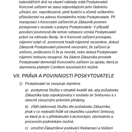
kalendářních dnů na vlastní náklady vrátit Poskytovateli
Koncové zařízení ve stavu odpovídajícím jeho řádnému
užívání, tzn. nepoškozené, plně funkční a včetně veškerého
příslušenství na adresu Kontaktního místa Poskytovatele. Při
manipulaci s Koncovým zařízením je Zákazník povinen
postupovat v souladu s pokyny Poskytovatele. V případě
porušení povinností dle tohoto odstavce vzniká Poskytovateli
právo na náhradu škody. Je-li Koncové zařízení pronajato,
nájemní vztah vč. povinnosti hradit nájemné nezanikne, dokud
Zákazník Poskytovateli písemně neoznámí, že zařízení je
zničeno, poškozeno či že je nevrátí, nebo dokud Poskytovatel
nájemní smlouvu nevypoví. Na žádost Zákazníka provede
Poskytovatel demontáž Koncového zařízení za úplatu, která je
stanovena platným Ceníkem souvisejících služeb.
VII. PRÁVA A POVINNOSTI POSKYTOVATELE
1) Poskytovatel se zavazuje zejména:
a) poskytovat Služby v obvyklé kvalitě tak, aby požadavky
Zákazníka byly uspokojovány v souladu se Smlouvou a s
obecně závaznými právními předpisy,
b) zřídit (aktivovat) Službu dle požadavku Zákazníka,
jinak v co nejkratší lhůtě od okamžiku uzavření Smlouvy,
ve které je to s přihlédnutím k technickým, obchodním a
procesním podmínkám možné,
c) umožnit Zákazníkovi podávání Reklamací a hlášení