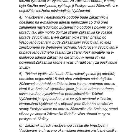
možno vyúčtovat ve Vyúčtování za Zúčtovací období, v němž
byla Služba poskytnuta, vyúčtuje ji Poskytovatel Zákazníkovi v
nejbližším možném následujícím Vyúčtování.
4) Vyúčtování v elektronické podobě bude Zákazníkovi
odesláno na e-mailovou adresu nejpozději 15 dnů před
zahájením následujícího Zúčtovacího období s pokyny pro
úhradu tak, aby mohlo dojít ze strany Zákazníka ke včasné
úhradě Vyúčtování. Byl-li Zákazníkovi zřízen přístup do
Webového rozhraní, bude Zákazníkovi Vyúčtování rovněž
zpřístupněno ve Webovém rozhraní. Nedoručení Vyúčtování v
případě jeho řádného zaslání ze strany Poskytovatele na e-
mailovou adresu Zákazníka dle Smlouvy nemá vliv na
povinnost Zákazníka řádně a včas uhradit ceny za poskytnuté
Služby.
5) Tištěné Vyúčtování bude Zákazníkovi, pokud jej odebírá,
odesláno nejpozději 15 dnů před zahájením následujícího
Zúčtovacího období na Zákazníkem k tomu zvolenou adresu.
Není-li ve Smlouvě sjednáno jinak, je touto adresou adresa
místa trvalého bydliště/místa podnikání/sídla. Tištěné
Vyúčtování je zpoplatněno, a to ve výši uvedené v Ceníku.
Nedoručení Vyúčtování, v případě jeho řádného zaslání ze
strany Poskytovatele na adresu Zákazníka dle Smlouvy, nemá
vliv na povinnost Zákazníka řádně a včas uhradit ceny za
poskytnuté Služby.
6) Zákazník uhradí vyúčtovanou částku dle Vyúčtování.
Vyúčtování je uhrazeno okamžikem připsání příslušné částky