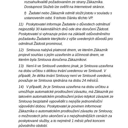
rozsahu/kvalitě požadovaném ze strany Zákazníka.
Dostupnost Služeb lze ověřit na Internetové stránce.
f) Žadatel nebo Zákazník odmítl složit jistotu v souladu s
ustanovením odst. 9 tohoto článku těchto VP.
11) Poskytovatel informuje Žadatele o důvodech odmítnutí
nejpozději 30 kalendářních dnů ode dne doručení Žádosti.
Poskytovatel si vyhrazuje právo na základě odůvodněného
požadavku Žadatele kterýkoliv z výše uvedených důvodů pro
odmítnutí Žádosti prominout,
12) Smlouva nabývá platnosti dnem, ve kterém Zákazník
projevil souhlas s jejím uzavřením a účinnosti dnem, ve
kterém byla Smlouva doručena Zákazníkovi.
13) Není-li ve Smlouvě uvedeno jinak, je Smlouva uzavřena
na dobu určitou s délkou trvání uvedenou ve Smlouvě. V
případě, že délka trvání Smlouvy není ve Smlouvě uvedená,
považuje se Smlouva sjednána na dobu 24 měsíců.
14) V případě, že je Smlouva uzavřena na dobu určitou a
umožňuje automatické prodloužení závazku, má Zákazník po
takovém automatickém prodloužení právo kdykoli závazek ze
Smlouvy bezplatně vypovědět s nejvýše jednoměsíční
výpovědní dobou. Poskytovatel je povinen informovat
Zákazníka o automatickém prodloužení závazku ze Smlouvy,
o možnostech jeho ukončení a o nejvýhodnějších cenách za
poskytované služby, a to nejméně 1 měsíc před koncem
původního období.