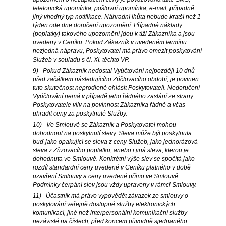
telefonická upomínka, poštovní upomínka, e-mail, případně
jiný vhodný typ notifikace. Náhradní lhůta nebude kratší než 1
týden ode dne doručení upozornění. Případné náklady
(poplatky) takového upozornění jdou k tíži Zákazníka a jsou
uvedeny v Ceníku. Pokud Zákazník v uvedeném termínu
nezjedná nápravu, Poskytovatel má právo omezit poskytování
Služeb v souladu s čl. XI. těchto VP.
9) Pokud Zákazník nedostal Vyúčtování nejpozději 10 dnů
před začátkem následujícího Zúčtovacího období, je povinen
tuto skutečnost neprodleně ohlásit Poskytovateli. Nedoručení
Vyúčtování nemá v případě jeho řádného zaslání ze strany
Poskytovatele vliv na povinnost Zákazníka řádně a včas
uhradit ceny za poskytnuté Služby.
10) Ve Smlouvě se Zákazník a Poskytovatel mohou
dohodnout na poskytnutí slevy. Sleva může být poskytnuta
buď jako opakující se sleva z ceny Služeb, jako jednorázová
sleva z Zřizovacího poplatku, anebo i jiná sleva, kterou je
dohodnuta ve Smlouvě. Konkrétní výše slev se spočítá jako
rozdíl standardní ceny uvedené v Ceníku platného v době
uzavření Smlouvy a ceny uvedené přímo ve Smlouvě.
Podmínky čerpání slev jsou vždy upraveny v rámci Smlouvy.
11) Účastník má právo vypovědět závazek ze smlouvy o
poskytování veřejně dostupné služby elektronických
komunikací, jiné než interpersonální komunikační služby
nezávislé na číslech, před koncem původně sjednaného