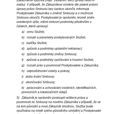
Zákazníkovi využívá (např. zasláním SMS zprávy nebo e-
mailu). V případě, že Zákazníkovi vznikne dle platné právní
úpravy právo Smlouvu bez sankce ukončit, informuje
Poskytovatel Zákazníka o změně Smlouvy a o možnosti
Smlouvu ukončit. Poskytovatel je oprávněn, kromě změn
uvedených výše, měnit smluvní podmínky především v
částech, které upravují:
a) cenu Služeb;
b) rozsah a parametry poskytovaných Služeb;
c) balíčky Služeb;
d) způsob a podmínky uplatnění reklamací;
e) způsob a podmínky změny Smlouvy;
f) způsob a podmínky vyúčtování a hrazení Služeb;
g) rozsah práv a povinností Poskytovatele a Zákazníka;
h) odpovědnostní vztahy a pokuty;
i) dobu trvání Smlouvy;
j) ukončování Smlouvy;
k) zpracování a uchovávání osobních, identifikačních,
provozních a lokalizačních údajů.
5) Zákazník je oprávněn postoupit veškerá práva a
povinnosti ze Smlouvy na nového Zákazníka v případě, že se
na tom původní a nový Zákazník shodnou, Služba bude
využívána na místě svého původního umístění a Poskytovatel