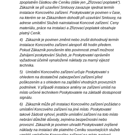
zpoplatněn částkou dle Ceníku (dále jen „Zřizovací poplatek“).
Zákazník se při uzavření Smlouvy zavazuje sjednat termín
instalace Koncového zařízení. Poskytovatel je povinen v čase,
na kterém se se Zákazníkem dohodli při uzavírání Smlouvy, na
adrese umístění Služeb nainstalovat Koncové zařízení. Ceny
materiálu, práce na instalaci a Zřizovací poplatek obsahuje
platný Ceník.
4) Zákazník je povinen změnit nebo zrušit dohodnutý termín
instalace Koncového zařízení alespoň 48 hodin předem.
Pokud Zákazník porušením této povinnosti zmaří možnost
Zahájení poskytování Služeb, je Poskytovatel oprávněn
vyžadovat účelně vynaložené náklady za marný výjezd
technika.
5) Umístění Koncového zařízení určuje Poskytovatel s
ohledem na dostatečné zabezpečení zařízení před
poškozením a s ohledem na zajištění vhodných provozních
podmínek. V případě instalace antény se zařízení umístí na
místo určené technikem Poskytovatele na základě dostupnosti
signálu.
6) Zákazník může při instalaci Koncového zařízení požádat o
umístění Koncového zařízení na jiné místo. Poskytovatel
takové žádosti vyhoví, jestliže umístění zařízení na toto místo
nebrání důležité důvody, zejména bezpečnostní nebo
provozní. Zákazník je povinen uhradit Poskytovateli zvýšené
náklady na instalaci dle platného Ceníku souvisejících služeb