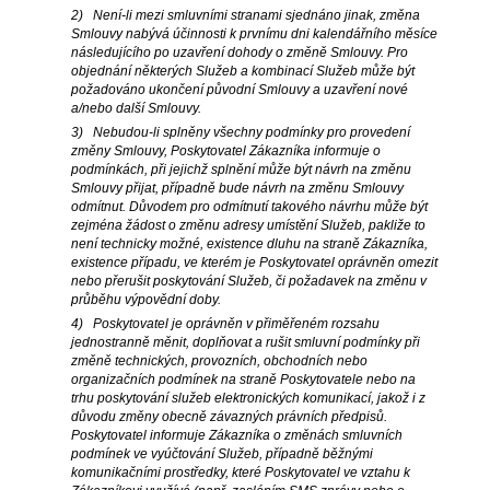
2) Není-li mezi smluvními stranami sjednáno jinak, změna
Smlouvy nabývá účinnosti k prvnímu dni kalendářního měsíce
následujícího po uzavření dohody o změně Smlouvy. Pro
objednání některých Služeb a kombinací Služeb může být
požadováno ukončení původní Smlouvy a uzavření nové
a/nebo další Smlouvy.
3) Nebudou-li splněny všechny podmínky pro provedení
změny Smlouvy, Poskytovatel Zákazníka informuje o
podmínkách, při jejichž splnění může být návrh na změnu
Smlouvy přijat, případně bude návrh na změnu Smlouvy
odmítnut. Důvodem pro odmítnutí takového návrhu může být
zejména žádost o změnu adresy umístění Služeb, pakliže to
není technicky možné, existence dluhu na straně Zákazníka,
existence případu, ve kterém je Poskytovatel oprávněn omezit
nebo přerušit poskytování Služeb, či požadavek na změnu v
průběhu výpovědní doby.
4) Poskytovatel je oprávněn v přiměřeném rozsahu
jednostranně měnit, doplňovat a rušit smluvní podmínky při
změně technických, provozních, obchodních nebo
organizačních podmínek na straně Poskytovatele nebo na
trhu poskytování služeb elektronických komunikací, jakož i z
důvodu změny obecně závazných právních předpisů.
Poskytovatel informuje Zákazníka o změnách smluvních
podmínek ve vyúčtování Služeb, případně běžnými
komunikačními prostředky, které Poskytovatel ve vztahu k