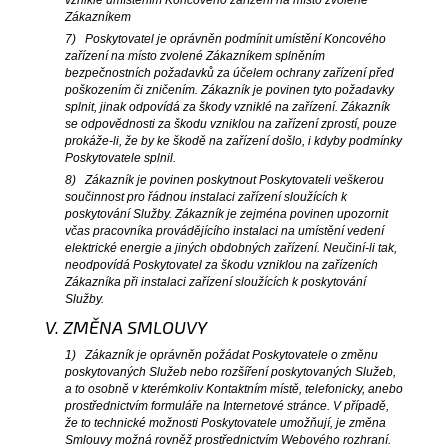
vzniklé umístěním Koncového zařízení na místo zvolené
Zákazníkem
7) Poskytovatel je oprávněn podmínit umístění Koncového
zařízení na místo zvolené Zákazníkem splněním
bezpečnostních požadavků za účelem ochrany zařízení před
poškozením či zničením. Zákazník je povinen tyto požadavky
splnit, jinak odpovídá za škody vzniklé na zařízení. Zákazník
se odpovědnosti za škodu vzniklou na zařízení zprostí, pouze
prokáže-li, že by ke škodě na zařízení došlo, i kdyby podmínky
Poskytovatele splnil.
8) Zákazník je povinen poskytnout Poskytovateli veškerou
součinnost pro řádnou instalaci zařízení sloužících k
poskytování Služby. Zákazník je zejména povinen upozornit
včas pracovníka provádějícího instalaci na umístění vedení
elektrické energie a jiných obdobných zařízení. Neučiní-li tak,
neodpovídá Poskytovatel za škodu vzniklou na zařízeních
Zákazníka při instalaci zařízení sloužících k poskytování
Služby.
V. ZMĚNA SMLOUVY
1) Zákazník je oprávněn požádat Poskytovatele o změnu
poskytovaných Služeb nebo rozšíření poskytovaných Služeb,
a to osobně v kterémkoliv Kontaktním místě, telefonicky, anebo
prostřednictvím formuláře na Internetové stránce. V případě,
že to technické možnosti Poskytovatele umožňují, je změna
Smlouvy možná rovněž prostřednictvím Webového rozhraní.