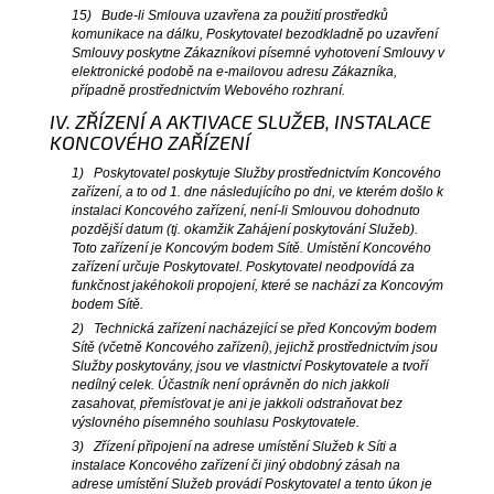
15) Bude-li Smlouva uzavřena za použití prostředků
komunikace na dálku, Poskytovatel bezodkladně po uzavření
Smlouvy poskytne Zákazníkovi písemné vyhotovení Smlouvy v
elektronické podobě na e-mailovou adresu Zákazníka,
případně prostřednictvím Webového rozhraní.
IV. ZŘÍZENÍ A AKTIVACE SLUŽEB, INSTALACE
KONCOVÉHO ZAŘÍZENÍ
1) Poskytovatel poskytuje Služby prostřednictvím Koncového
zařízení, a to od 1. dne následujícího po dni, ve kterém došlo k
instalaci Koncového zařízení, není-li Smlouvou dohodnuto
pozdější datum (tj. okamžik Zahájení poskytování Služeb).
Toto zařízení je Koncovým bodem Sítě. Umístění Koncového
zařízení určuje Poskytovatel. Poskytovatel neodpovídá za
funkčnost jakéhokoli propojení, které se nachází za Koncovým
bodem Sítě.
2) Technická zařízení nacházející se před Koncovým bodem
Sítě (včetně Koncového zařízení), jejichž prostřednictvím jsou
Služby poskytovány, jsou ve vlastnictví Poskytovatele a tvoří
nedílný celek. Účastník není oprávněn do nich jakkoli
zasahovat, přemísťovat je ani je jakkoli odstraňovat bez
výslovného písemného souhlasu Poskytovatele.
3) Zřízení připojení na adrese umístění Služeb k Síti a
instalace Koncového zařízení či jiný obdobný zásah na
adrese umístění Služeb provádí Poskytovatel a tento úkon je