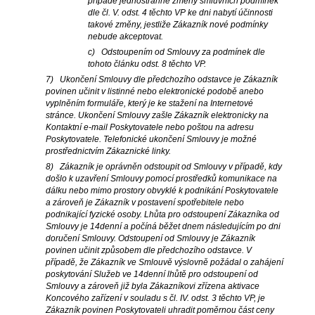
případě jednostranné změny smluvních podmínek
dle čl. V. odst. 4 těchto VP ke dni nabytí účinnosti
takové změny, jestliže Zákazník nové podmínky
nebude akceptovat.
c) Odstoupením od Smlouvy za podmínek dle
tohoto článku odst. 8 těchto VP.
7) Ukončení Smlouvy dle předchozího odstavce je Zákazník
povinen učinit v listinné nebo elektronické podobě anebo
vyplněním formuláře, který je ke stažení na Internetové
stránce. Ukončení Smlouvy zašle Zákazník elektronicky na
Kontaktní e-mail Poskytovatele nebo poštou na adresu
Poskytovatele. Telefonické ukončení Smlouvy je možné
prostřednictvím Zákaznické linky.
8) Zákazník je oprávněn odstoupit od Smlouvy v případě, kdy
došlo k uzavření Smlouvy pomocí prostředků komunikace na
dálku nebo mimo prostory obvyklé k podnikání Poskytovatele
a zároveň je Zákazník v postavení spotřebitele nebo
podnikající fyzické osoby. Lhůta pro odstoupení Zákazníka od
Smlouvy je 14denní a počíná běžet dnem následujícím po dni
doručení Smlouvy. Odstoupení od Smlouvy je Zákazník
povinen učinit způsobem dle předchozího odstavce. V
případě, že Zákazník ve Smlouvě výslovně požádal o zahájení
poskytování Služeb ve 14denní lhůtě pro odstoupení od
Smlouvy a zároveň již byla Zákazníkovi zřízena aktivace
Koncového zařízení v souladu s čl. IV. odst. 3 těchto VP, je
Zákazník povinen Poskytovateli uhradit poměrnou část ceny