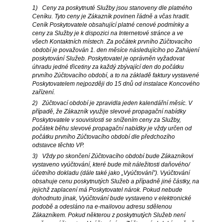
1) Ceny za poskytnuté Služby jsou stanoveny dle platného
Ceníku. Tyto ceny je Zákazník povinen řádně a včas hradit.
Ceník Poskytovatele obsahující platné cenové podmínky a
ceny za Služby je k dispozici na Internetové stránce a ve
všech Kontaktních místech. Za počátek prvního Zúčtovacího
období je považován 1. den měsíce následujícího po Zahájení
poskytování Služeb. Poskytovatel je oprávněn vyžadovat
úhradu jedné třicetiny za každý zbývající den do počátku
prvního Zúčtovacího období, a to na základě faktury vystavené
Poskytovatelem nejpozději do 15 dnů od instalace Koncového
zařízení.
2) Zúčtovací období je zpravidla jeden kalendářní měsíc. V
případě, že Zákazník využije slevové propagační nabídky
Poskytovatele v souvislosti se snížením ceny za Služby,
počátek běhu slevové propagační nabídky je vždy určen od
počátku prvního Zúčtovacího období dle předchozího
odstavce těchto VP.
3) Vždy po skončení Zúčtovacího období bude Zákazníkovi
vystaveno vyúčtování, které bude mít náležitosti daňového/
účetního dokladu (dále také jako „Vyúčtování”). Vyúčtování
obsahuje cenu poskytnutých Služeb a případně jiné částky, na
jejichž zaplacení má Poskytovatel nárok. Pokud nebude
dohodnuto jinak, Vyúčtování bude vystaveno v elektronické
podobě a odesláno na e-mailovou adresu sdělenou
Zákazníkem. Pokud některou z poskytnutých Služeb není