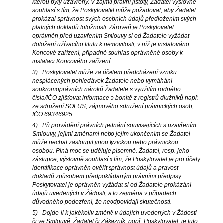
kterou byly uzavřeny. V zájmu právní jistoty, Žadatel výslovně
souhlasí s tím, že Poskytovatel může požadovat, aby Žadatel
prokázal správnost svých osobních údajů předložením svých
platných dokladů totožnosti. Zároveň je Poskytovatel
oprávněn před uzavřením Smlouvy si od Žadatele vyžádat
doložení užívacího titulu k nemovitosti, v níž je instalováno
Koncové zařízení, případně souhlas oprávněné osoby k
instalaci Koncového zařízení.
3) Poskytovatel může za účelem předcházení vzniku
nesplácených pohledávek Žadatele nebo vymáhání
soukromoprávních nároků Žadatele s využitím rodného
čísla/IČO zjišťovat informace o bonitě z registrů dlužníků např.
ze sdružení SOLUS, zájmového sdružení právnických osob,
IČO 69346925.
4) Při provádění právních jednání souvisejících s uzavřením
Smlouvy, jejími změnami nebo jejím ukončením se Žadatel
může nechat zastoupit jinou fyzickou nebo právnickou
osobou. Plná moc se uděluje písemně. Žadatel, resp. jeho
zástupce, výslovně souhlasí s tím, že Poskytovatel je pro účely
identifikace oprávněn ověřit správnost údajů a pravost
dokladů způsobem předpokládaným právními předpisy.
Poskytovatel je oprávněn vyžádat si od Žadatele prokázání
údajů uvedených v Žádosti, a to zejména v případech
důvodného podezření, že neodpovídají skutečnosti.
5) Dojde-li k jakékoliv změně v údajích uvedených v Žádosti
či ve Smlouvě, Žadatel či Zákazník, popř. Poskytovatel, je tuto