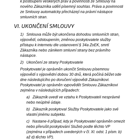
k postoupení veškerých práv a povinností ze Smlouvy na
nového Zákazníka udělí písemný souhlas. Práva a povinnosti
ze Smlouvy automaticky přecházejí na právní nástupce
smluvních stran.
VI. UKONČENÍ SMLOUVY
1) Smlouva může být ukončena dohodou smluvních stran,
výpovědí, odstoupením, změnou poskytovatele služby
přístupu k internetu dle ustanovení § 34a ZoEK, smrtí
Zákazníka nebo zánikem smluvní strany bez právního
nástupce.
2) Ukončení ze strany Poskytovatele
Poskytovatel je oprávněn ukončit Smlouvu písemnou
výpovědí s výpovědní dobou 30 dnů, která počíná běžet ode
dne následujícího po doručení výpovědi Zákazníkovi.
Poskytovatel je oprávněn vypovědět Smlouvu Zákazníkovi
zejména v následujících případech:
a) Zákazník uvedl ve vztahu k Poskytovateli nesprávné
nebo neúplné údaje.
b) Zákazník poskytoval Služby Poskytovatele jako své
vlastní jinému subjektu.
c) Nastane-li případ, kdy je Poskytovatel oprávněn omezit
nebo přerušit poskytování Služeb podle těchto VP
(zejména v případech uvedených v čl. XI. odst. 1 písm. b)
až d) těchto VP).