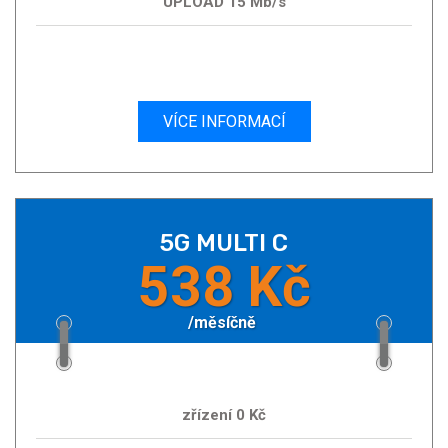
UPLOAD 15 Mb/s
VÍCE INFORMACÍ
5G MULTI C
538 Kč
/měsíčně
zřízení 0 Kč