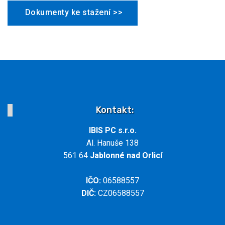
Dokumenty ke stažení >>
Kontakt:
IBIS PC s.r.o.
Al. Hanuše 138
561 64
Jablonné nad Orlicí
IČO:
06588557
DIČ:
CZ06588557