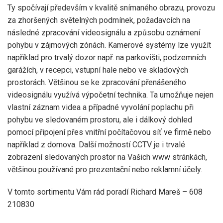
Ty spočívají především v kvalitě snímaného obrazu, provozu
za zhoršených světelných podmínek, požadavcích na
následné zpracování videosignálu a způsobu oznámení
pohybu v zájmových zónách. Kamerové systémy lze využít
například pro trvalý dozor např. na parkovišti, podzemních
garážích, v recepci, vstupní hale nebo ve skladových
prostorách. Většinou se ke zpracování přenášeného
videosignálu využívá výpočetní technika. Ta umožňuje nejen
vlastní záznam videa a případné vyvolání poplachu při
pohybu ve sledovaném prostoru, ale i dálkový dohled
pomocí připojení přes vnitřní počítačovou síť ve firmě nebo
například z domova. Další možností CCTV je i trvalé
zobrazení sledovaných prostor na Vašich www stránkách,
většinou používané pro prezentační nebo reklamní účely.
V tomto sortimentu Vám rád poradí Richard Mareš – 608
210830