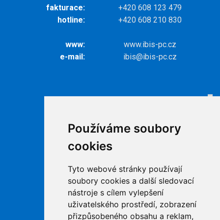
fakturace:
+420 608 123 479
hotline:
+420 608 210 830
www:
www.ibis-pc.cz
e-mail:
ibis@ibis-pc.cz
Odkazy
Internet
Používáme soubory
Televize
cookies
Ke stažení
Kontakty
Tyto webové stránky používají
Podpora
soubory cookies a další sledovací
nástroje s cílem vylepšení
uživatelského prostředí, zobrazení
přizpůsobeného obsahu a reklam,