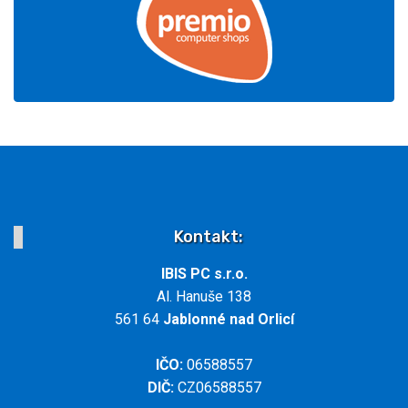
Kontakt:
IBIS PC s.r.o.
Al. Hanuše 138
561 64
Jablonné nad Orlicí
IČO:
06588557
DIČ:
CZ06588557