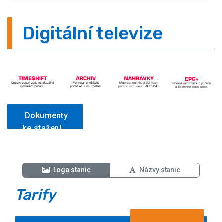
Digitální televize
Dokumenty
ke stažení
>>>
Loga stanic
Názvy stanic
Tarify