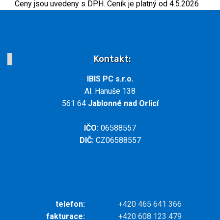
Ceny jsou uvedeny s DPH. Ceník je platný od 4.5.2026
Kontakt:
IBIS PC s.r.o.
Al. Hanuše 138
561 64
Jablonné nad Orlicí
IČO:
06588557
DIČ:
CZ06588557
telefon:
+420 465 641 366
fakturace:
+420 608 123 479