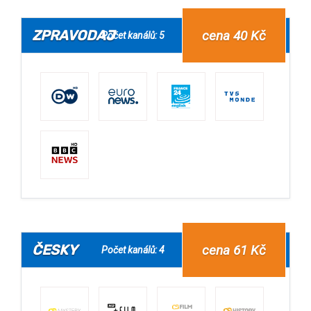
ZPRAVODAJ
cena 40 Kč
Počet kanálů: 5
ČESKY
cena 61 Kč
Počet kanálů: 4