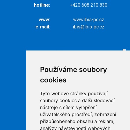
hotline:
+420 608 210 830
www:
www.ibis-pc.cz
e-mail:
ibis@ibis-pc.cz
Odkazy
Internet
Používáme soubory
Televize
cookies
Ke stažení
Kontakty
Tyto webové stránky používají
Podpora
soubory cookies a další sledovací
nástroje s cílem vylepšení
uživatelského prostředí, zobrazení
přizpůsobeného obsahu a reklam,
analýzy návštěvnosti webových