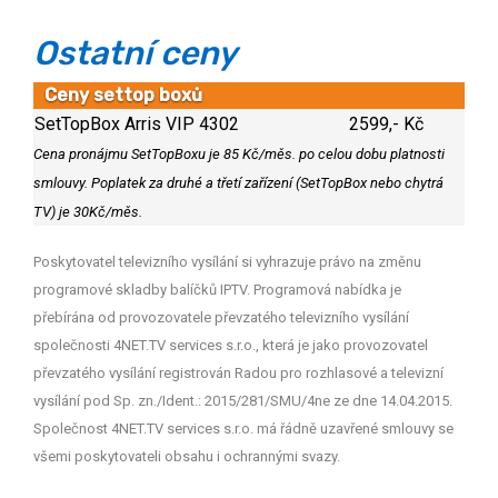
Ostatní ceny
Ceny settop boxů
SetTopBox Arris VIP 4302
2599,- Kč
Cena pronájmu SetTopBoxu je 85 Kč/měs. po celou dobu platnosti
smlouvy. Poplatek za druhé a třetí zařízení (SetTopBox nebo chytrá
TV) je 30Kč/měs.
Poskytovatel televizního vysílání si vyhrazuje právo na změnu
programové skladby balíčků IPTV. Programová nabídka je
přebírána od provozovatele převzatého televizního vysílání
společnosti 4NET.TV services s.r.o., která je jako provozovatel
převzatého vysílání registrován Radou pro rozhlasové a televizní
vysílání pod Sp. zn./Ident.: 2015/281/SMU/4ne ze dne 14.04.2015.
Společnost 4NET.TV services s.r.o. má řádně uzavřené smlouvy se
všemi poskytovateli obsahu i ochrannými svazy.