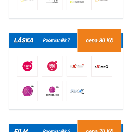
LÁSKA
cena 80 Kč
Počet kanálů: 7
FILM
cena 70 Kč
Počet kanálů: 6