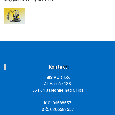
Kontakt:
IBIS PC s.r.o.
Al. Hanuše 138
561 64
Jablonné nad Orlicí
IČO:
06588557
DIČ:
CZ06588557