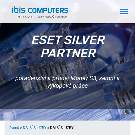
ESET SILVER
PARTNER
poradenství a prodej Money S3, zemní a
výkopové práce
Domů
»
DALŠÍ SLUŽBY
» DALŠÍ SLUŽBY