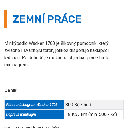
ZEMNÍ PRÁCE
Minirýpadlo Wacker 1703 je šikovný pomocník, který
zvládne i svažitější terén, jelikož disponuje naklápěcí
kabinou. Po dohodě je možné si objednat práce tímto
minibagrem.
Ceník
800 Kč / hod.
Práce minibagrem
Wacker 1703
18 Kč / km (min. 500,- Kč)
Doprava minibagru
ceny jsou uvedeny bez DPH