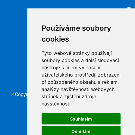
Odkazy
Internet
Používáme soubory
Televize
cookies
Ke stažení
Kontakty
Tyto webové stránky používají
Podpora
soubory cookies a další sledovací
nástroje s cílem vylepšení
uživatelského prostředí, zobrazení
přizpůsobeného obsahu a reklam,
analýzy návštěvnosti webových
Copyright © www.ibis-pc.cz, created by TH SOFT .
stránek a zjištění zdroje
Cookies
|
návštěvnosti.
Souhlasím
Odmítám