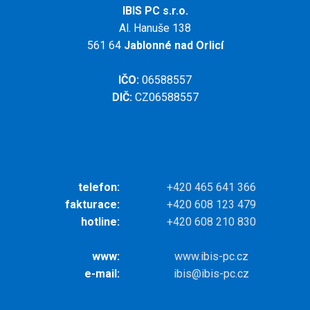
IBIS PC s.r.o.
Al. Hanuše 138
561 64
Jablonné nad Orlicí
IČO:
06588557
DIČ:
CZ06588557
telefon:
+420 465 641 366
fakturace:
+420 608 123 479
hotline:
+420 608 210 830
www:
www.ibis-pc.cz
e-mail:
ibis@ibis-pc.cz